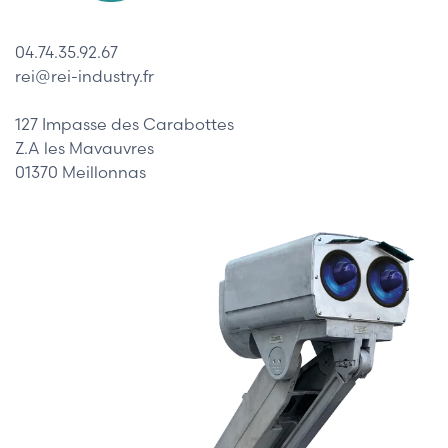
04.74.35.92.67
rei@rei-industry.fr
127 Impasse des Carabottes
Z.A les Mavauvres
01370 Meillonnas