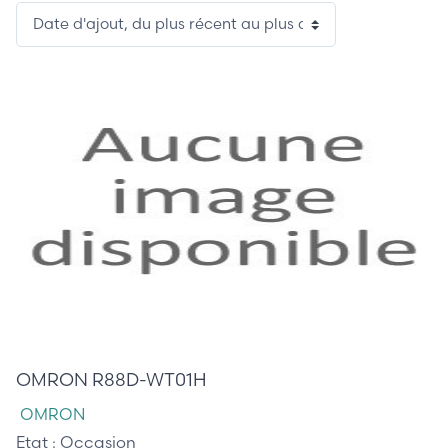
2 /
13
205,00 €
OMRON R88D-WT01H
OMRON
Etat :
Occasion