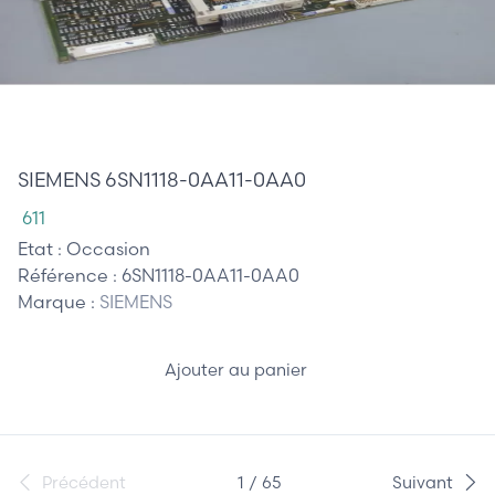
60,00 €
SIEMENS 6SN1118-0AA11-0AA0
611
Etat :
Occasion
Référence :
6SN1118-0AA11-0AA0
Marque :
SIEMENS
Ajouter au panier
Précédent
1 / 65
Suivant