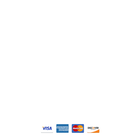
Lenze
Schneider
Siemens
Philips
DELL
Nos catégories
Contrôle Commande
Hmi / Affichage
Puissance / Conversion energie
© Tous droits réservés. Réalisé par
N2M Solution