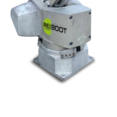
Nos marques
Allen-Bradley
Indramat
ABB