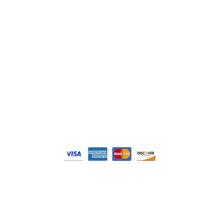
Philips
DELL
Nos catégories
Contrôle Commande
Hmi / Affichage
Puissance / Conversion energie
© Tous droits réservés. Réalisé par
N2M Solution