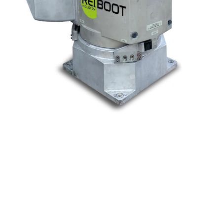
Nos marques
Allen-Bradley
Indramat
ABB
Lenze
Schneider
Siemens