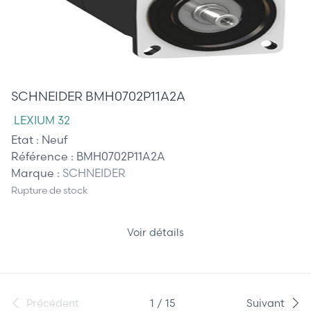
2 375,00 €
SCHNEIDER BMH0702P11A2A
LEXIUM 32
Etat :
Neuf
Référence :
BMH0702P11A2A
Marque :
SCHNEIDER
Rupture de stock
Voir détails
Précédent
1 / 15
Suivant