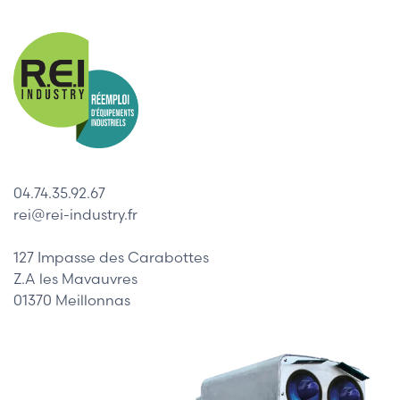
04.74.35.92.67
rei@rei-industry.fr
127 Impasse des Carabottes
Z.A les Mavauvres
01370 Meillonnas