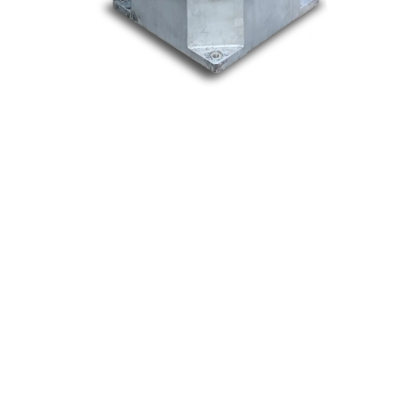
Nos marques
Allen-Bradley
Indramat
ABB
Lenze
Schneider
Siemens
Philips
DELL
Nos catégories
Contrôle Commande