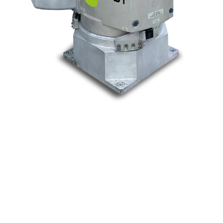
Nos marques
Allen-Bradley
Indramat
ABB
Lenze
Schneider
Siemens
Philips