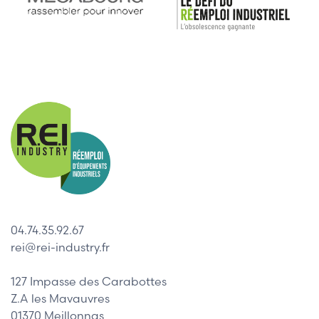
04.74.35.92.67
rei@rei-industry.fr
127 Impasse des Carabottes
Z.A les Mavauvres
01370 Meillonnas