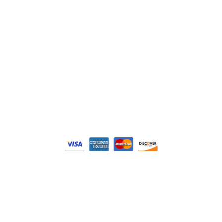
DELL
Nos catégories
Contrôle Commande
Hmi / Affichage
Puissance / Conversion energie
© Tous droits réservés. Réalisé par
N2M Solution