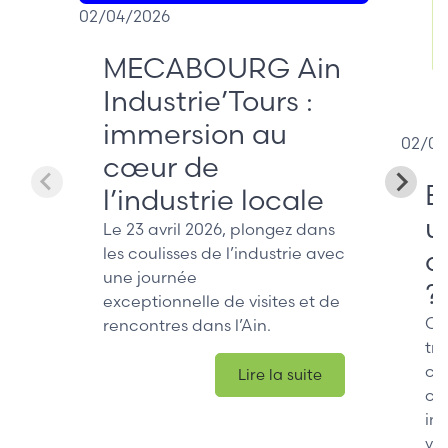
02/04/2026
MECABOURG Ain
Industrie’Tours :
immersion au
02/04
cœur de
E
l’industrie locale
u
Le 23 avril 2026, plongez dans
les coulisses de l’industrie avec
d
une journée
?
exceptionnelle de visites et de
Ce
rencontres dans l’Ain.
tra
ch
Lire la suite
ch
ind
val