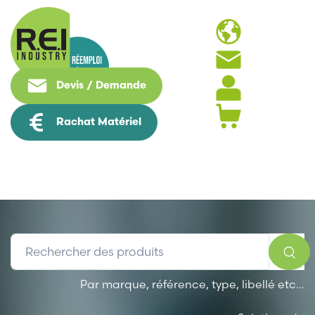
Langues
Contact
Devis / Demande
Compte
Panier
Rachat Matériel
Par marque, référence, type, libellé etc...