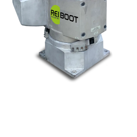
Nos marques
Allen-Bradley
Indramat
ABB
Lenze
Schneider