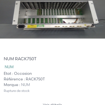
157,50 €
NUM RACK750T
NUM
Etat :
Occasion
Référence :
RACK750T
Marque :
NUM
Rupture de stock
Voir détails