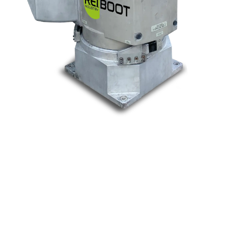
Nos marques
Allen-Bradley
Indramat
ABB
Lenze
Schneider
Siemens