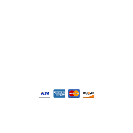
Philips
DELL
Nos catégories
Contrôle Commande
Hmi / Affichage
Puissance / Conversion energie
© Tous droits réservés. Réalisé par
N2M Solution