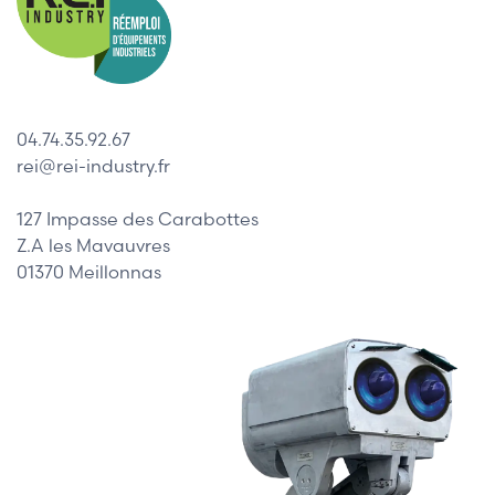
04.74.35.92.67
rei@rei-industry.fr
127 Impasse des Carabottes
Z.A les Mavauvres
01370 Meillonnas