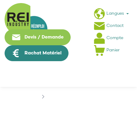
Langues
Contact
Devis / Demande
Compte
Panier
Rachat Matériel
Contrôle Commande
B&R
B&R