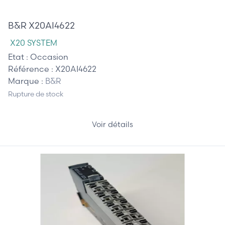
110,00 €
B&R X20AI4622
X20 SYSTEM
Etat :
Occasion
Référence :
X20AI4622
Marque :
B&R
Rupture de stock
Voir détails