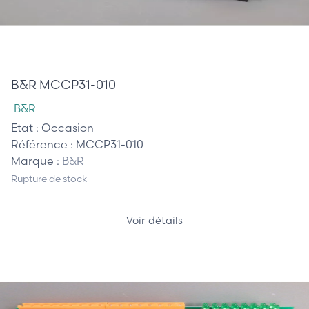
670,00 €
B&R MCCP31-010
B&R
Etat :
Occasion
Référence :
MCCP31-010
Marque :
B&R
Rupture de stock
Voir détails