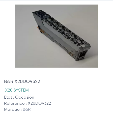
45,00 €
B&R X20DO9322
X20 SYSTEM
Etat :
Occasion
Référence :
X20DO9322
Marque :
B&R