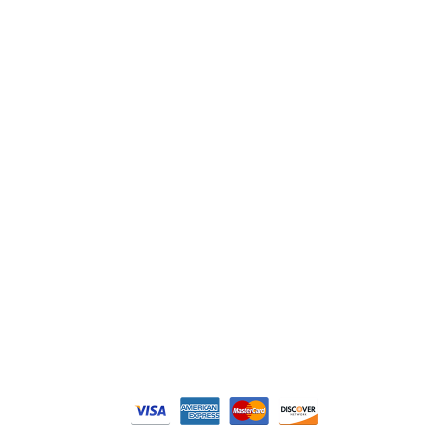
Lenze
Schneider
Siemens
Philips
DELL
Nos catégories
Contrôle Commande
Hmi / Affichage
Puissance / Conversion energie
© Tous droits réservés. Réalisé par
N2M Solution