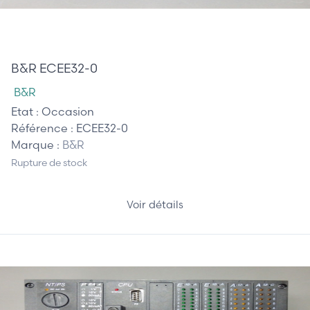
85,00 €
B&R ECEE32-0
B&R
Etat :
Occasion
Référence :
ECEE32-0
Marque :
B&R
Rupture de stock
Voir détails