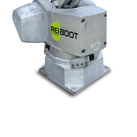
Nos marques
Allen-Bradley
Indramat
ABB