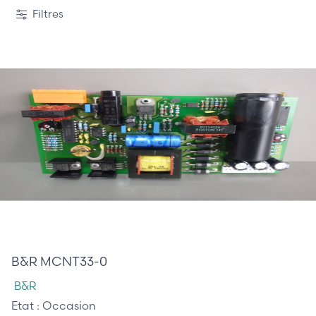
1 / 7
Filtres
120,00 €
B&R MCNT33-0
B&R
Etat :
Occasion