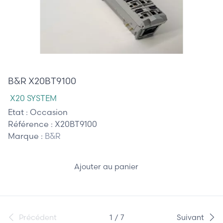
50,00 €
B&R X20BT9100
X20 SYSTEM
Etat :
Occasion
Référence :
X20BT9100
Marque :
B&R
Ajouter au panier
Précédent
1 / 7
Suivant