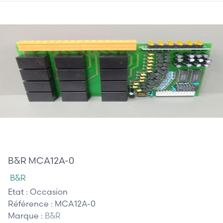
165,00 €
B&R MCA12A-0
B&R
Etat :
Occasion
Référence :
MCA12A-0
Marque :
B&R