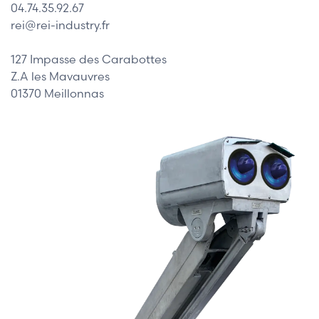
04.74.35.92.67
rei@rei-industry.fr
127 Impasse des Carabottes
Z.A les Mavauvres
01370 Meillonnas