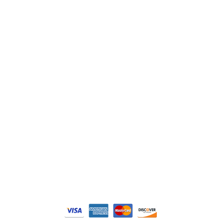
ABB
Lenze
Schneider
Siemens
Philips
DELL
Nos catégories
Contrôle Commande
Hmi / Affichage
Puissance / Conversion energie
© Tous droits réservés. Réalisé par
N2M Solution