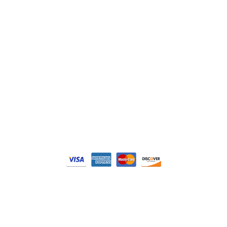
Philips
DELL
Nos catégories
Contrôle Commande
Hmi / Affichage
Puissance / Conversion energie
© Tous droits réservés. Réalisé par
N2M Solution