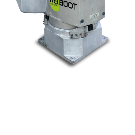
Nos marques
Allen-Bradley
Indramat
ABB
Lenze
Schneider
Siemens