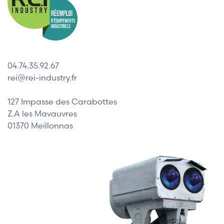
04.74.35.92.67
rei@rei-industry.fr
127 Impasse des Carabottes
Z.A les Mavauvres
01370 Meillonnas