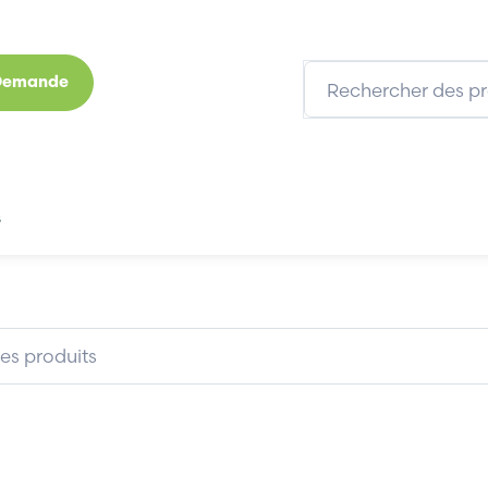
 Demande
s
Marques
Qui sommes-nous
Expertises
KUKA