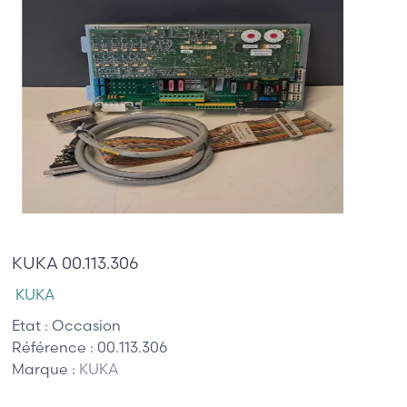
255,00 €
KUKA 00.113.306
KUKA
Etat :
Occasion
Référence :
00.113.306
Marque :
KUKA