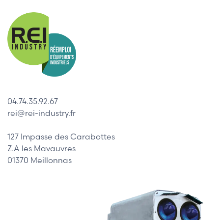
04.74.35.92.67
rei@rei-industry.fr
127 Impasse des Carabottes
Z.A les Mavauvres
01370 Meillonnas