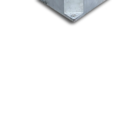
Nos marques
Allen-Bradley
Indramat
ABB
Lenze
Schneider
Siemens
Philips
DELL
Nos catégories
Contrôle Commande