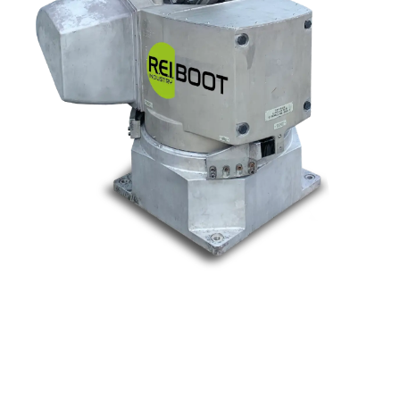
Nos marques
Allen-Bradley
Indramat
ABB
Lenze