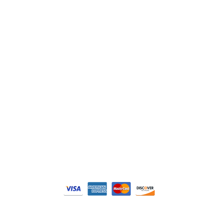
Schneider
Siemens
Philips
DELL
Nos catégories
Contrôle Commande
Hmi / Affichage
Puissance / Conversion energie
© Tous droits réservés. Réalisé par
N2M Solution