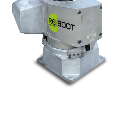
Nos marques
Allen-Bradley
Indramat
ABB
Lenze