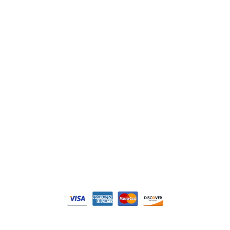
Schneider
Siemens
Philips
DELL
Nos catégories
Contrôle Commande
Hmi / Affichage
Puissance / Conversion energie
© Tous droits réservés. Réalisé par
N2M Solution