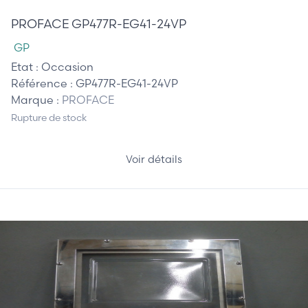
PROFACE GP477R-EG41-24VP
GP
Etat :
Occasion
Référence :
GP477R-EG41-24VP
Marque :
PROFACE
Rupture de stock
Voir détails