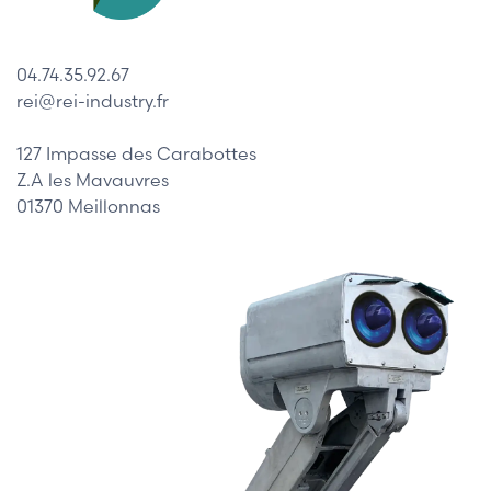
04.74.35.92.67
rei@rei-industry.fr
127 Impasse des Carabottes
Z.A les Mavauvres
01370 Meillonnas