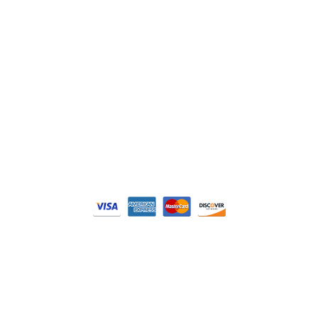
DELL
Nos catégories
Contrôle Commande
Hmi / Affichage
Puissance / Conversion energie
© Tous droits réservés. Réalisé par
N2M Solution