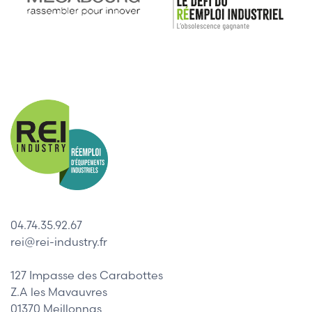
04.74.35.92.67
rei@rei-industry.fr
127 Impasse des Carabottes
Z.A les Mavauvres
01370 Meillonnas