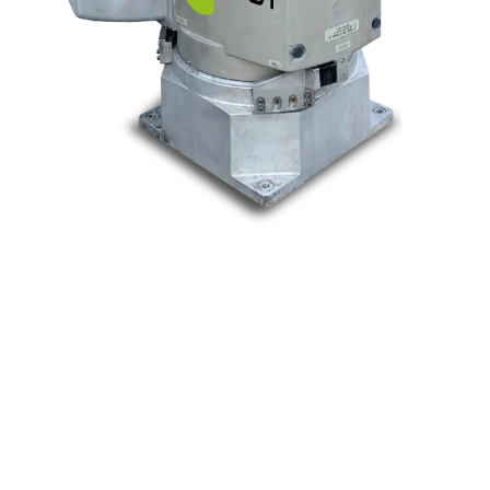
Nos marques
Allen-Bradley
Indramat
ABB
Lenze
Schneider
Siemens
Philips