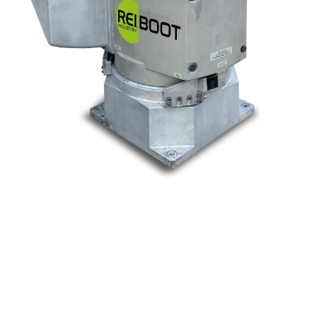
Nos marques
Allen-Bradley
Indramat
ABB
Lenze
Schneider