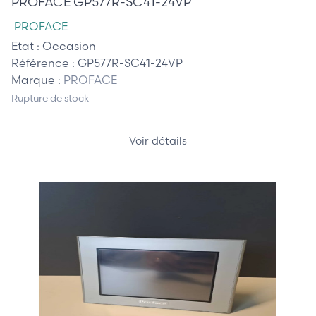
PROFACE GP577R-SC41-24VP
PROFACE
Etat :
Occasion
Référence :
GP577R-SC41-24VP
Marque :
PROFACE
Rupture de stock
Voir détails