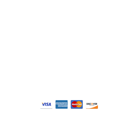
Siemens
Philips
DELL
Nos catégories
Contrôle Commande
Hmi / Affichage
Puissance / Conversion energie
© Tous droits réservés. Réalisé par
N2M Solution