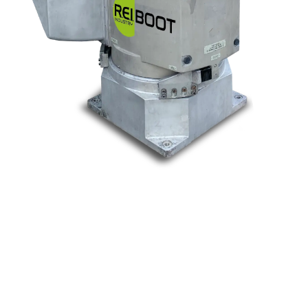
Nos marques
Allen-Bradley
Indramat
ABB
Lenze
Schneider
Siemens