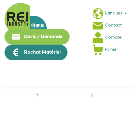
Langues
Contact
Devis / Demande
Compte
Panier
Rachat Matériel
Informatique Industrielle
3COM
3COM 3C905C-TX-M
3COM 3C905C-TX-M