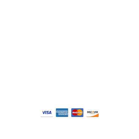
Siemens
Philips
DELL
Nos catégories
Contrôle Commande
Hmi / Affichage
Puissance / Conversion energie
© Tous droits réservés. Réalisé par
N2M Solution