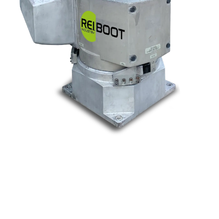
Nos marques
Allen-Bradley
Indramat
ABB
Lenze
Schneider