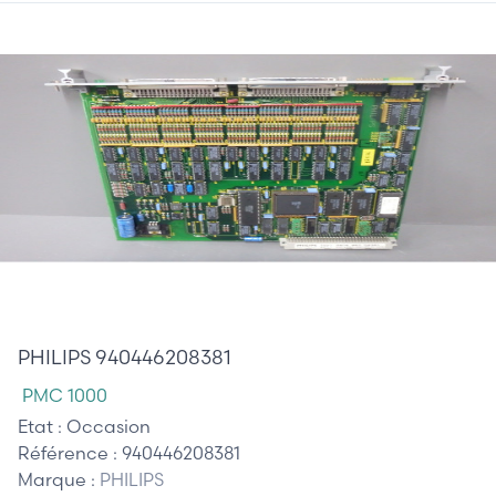
245,00 €
PHILIPS 940446208381
PMC 1000
Etat :
Occasion
Référence :
940446208381
Marque :
PHILIPS