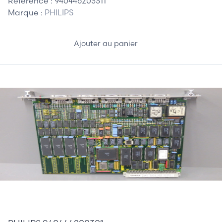
Référence :
940446203311
Marque :
PHILIPS
Ajouter au panier
595,00 €