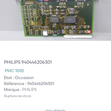
465,00 €
PHILIPS 940446206301
PMC 1000
Etat :
Occasion
Référence :
940446206301
Marque :
PHILIPS
Rupture de stock
Voir détails