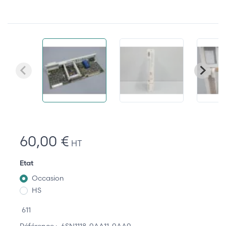
60,00 €
HT
Etat
Occasion
HS
611
Référence :
6SN1118-0AA11-0AA0