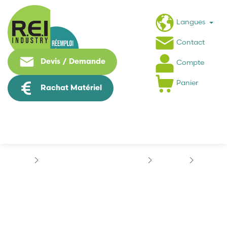
Langues
Contact
Devis / Demande
Compte
Panier
Rachat Matériel
Puissance / Conversion energie
SIEMENS
611
SIEMENS...
SIEMENS 6SN1118-0AA11-
0AA0