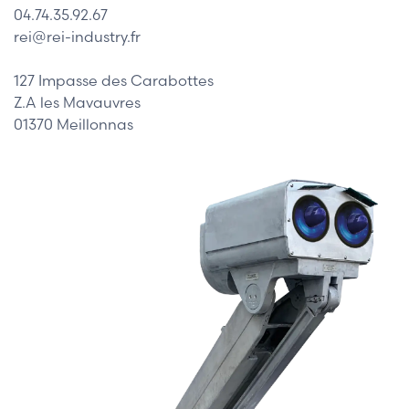
04.74.35.92.67
rei@rei-industry.fr
127 Impasse des Carabottes
Z.A les Mavauvres
01370 Meillonnas