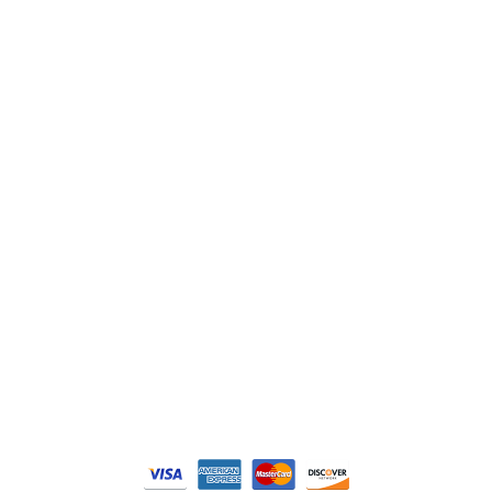
ABB
Lenze
Schneider
Siemens
Philips
DELL
Nos catégories
Contrôle Commande
Hmi / Affichage
Puissance / Conversion energie
© Tous droits réservés. Réalisé par
N2M Solution