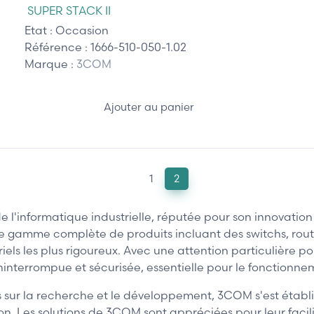
SUPER STACK II
Etat :
Occasion
Référence :
1666-510-050-1.02
Marque :
3COM
Ajouter au panier
1
2
informatique industrielle, réputée pour son innovation et
ne gamme complète de produits incluant des switchs, rout
s les plus rigoureux. Avec une attention particulière port
nterrompue et sécurisée, essentielle pour le fonctionneme
 sur la recherche et le développement, 3COM s'est établ
n. Les solutions de 3COM sont appréciées pour leur facil