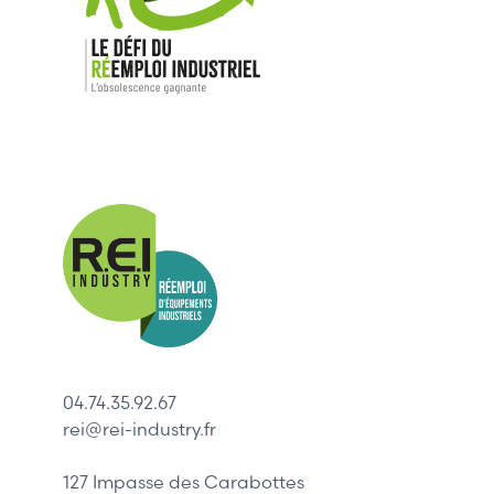
Nos mar
Allen-Bradl
Indramat
ABB
Lenze
Schneider
04.74.35.92.67
Siemens
rei@rei-industry.fr
Philips
DELL
127 Impasse des Carabottes