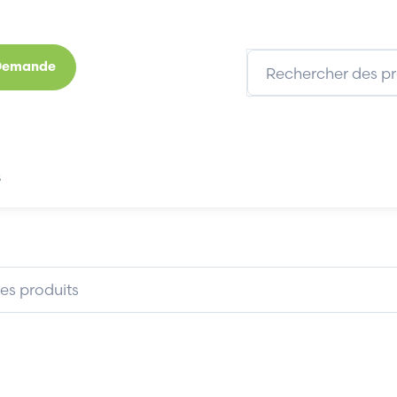
 Demande
s
Marques
Qui sommes-nous
Expertises
3COM