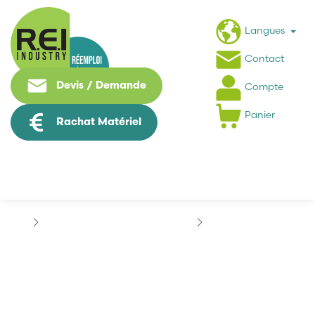
Langues
Contact
Devis / Demande
Compte
Panier
Rachat Matériel
Machine Speciale / Carte Metier
ABB
ABB NBUB-41
ABB NBUB-41