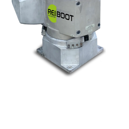
Nos marques
Allen-Bradley
Indramat
ABB
Lenze
Schneider