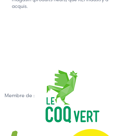
acquis.
Membre de :