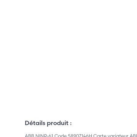
Détails produit :
ABB NINP-61 Code 58907146H Carte variateur A