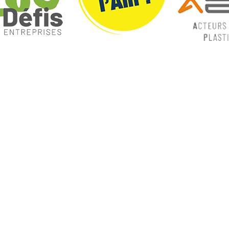
ques
Nos catégories
ey
Contrôle Commande
Hmi / Affichage