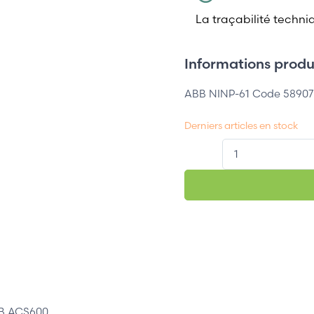
La traçabilité techni
Informations produi
ABB NINP-61 Code 58907
Derniers articles en stock
QT.
BB ACS600