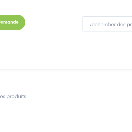
 Demande
s
Marques
Qui sommes-nous
Expertises
ABB NINP-61