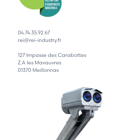
ABB
Lenze
Schneider
04.74.35.92.67
Siemens
rei@rei-industry.fr
Philips
DELL
127 Impasse des Carabottes
Z.A les Mavauvres
01370 Meillonnas