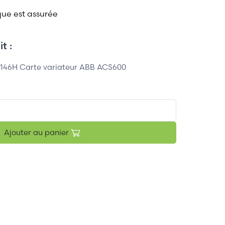
que est assurée
t :
146H Carte variateur ABB ACS600
Ajouter au panier