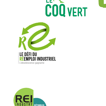
Nos mar
Allen-Bradl
Indramat