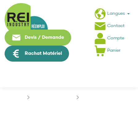
Langues
Contact
Devis / Demande
Compte
Panier
Rachat Matériel
Contrôle Commande
ABB
ABB 050F02
ABB 050F02