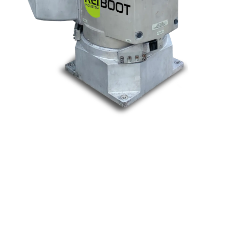
Nos marques
Allen-Bradley
Indramat
ABB
Lenze
Schneider
Siemens