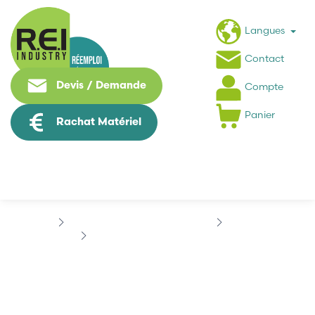
Langues
Contact
Devis / Demande
Compte
Panier
Rachat Matériel
Puissance / Conversion energie
INDRAMAT
AC MAINSPINDLE
INDRAMAT...
INDRAMAT KDA3.2-150-
3-A01-W1