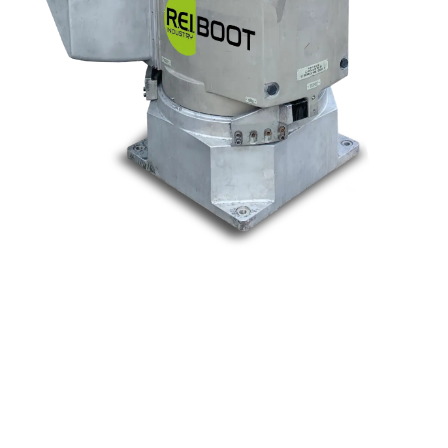
Nos marques
Allen-Bradley
Indramat
ABB
Lenze
Schneider
Siemens