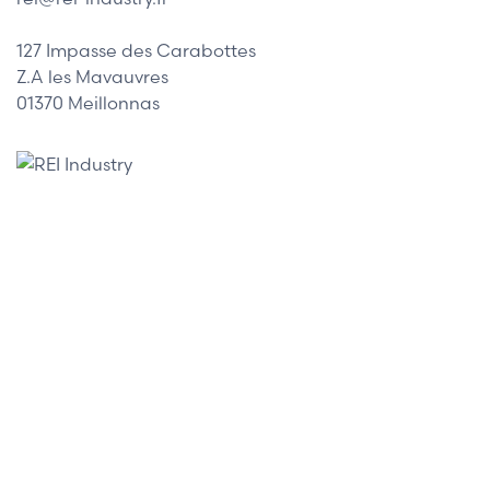
127 Impasse des Carabottes
Z.A les Mavauvres
01370 Meillonnas
Nos marques
Allen-Bradley
Indramat
ABB
Lenze
Schneider
Siemens
Philips
DELL