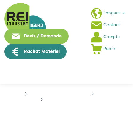
Langues
Contact
Devis / Demande
Compte
Panier
Rachat Matériel
Puissance / Conversion energie
INDRAMAT
AC SERVO
INDRAMAT...
INDRAMAT DDS02.1-
W050-DL01-01-FW