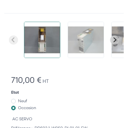
710,00 €
HT
Etat
Neuf
Occasion
AC SERVO
Référence :
DDS02.1-W050-DL01-01-FW