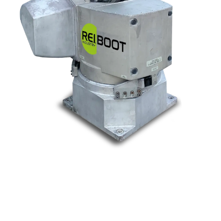
Nos marques
Allen-Bradley
Indramat
ABB
Lenze