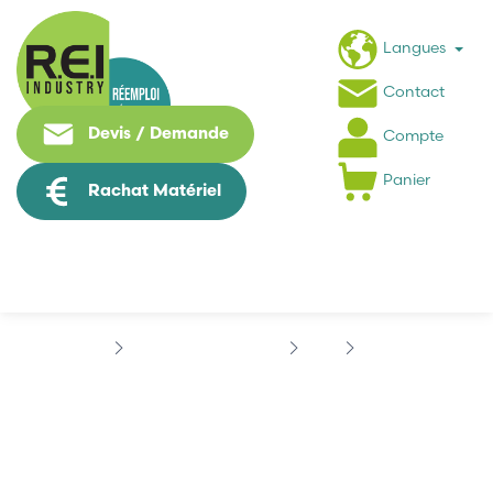
Langues
Contact
Devis / Demande
Compte
Panier
Rachat Matériel
Contrôle Commande
ABB
AC500
ABB PM571-ETHA1
ABB PM571-ETHA1