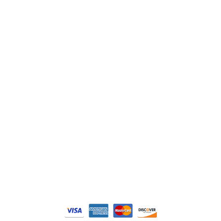
ABB
Lenze
Schneider
Siemens
Philips
DELL
Nos catégories
Contrôle Commande
Hmi / Affichage
Puissance / Conversion energie
© Tous droits réservés. Réalisé par
N2M Solution