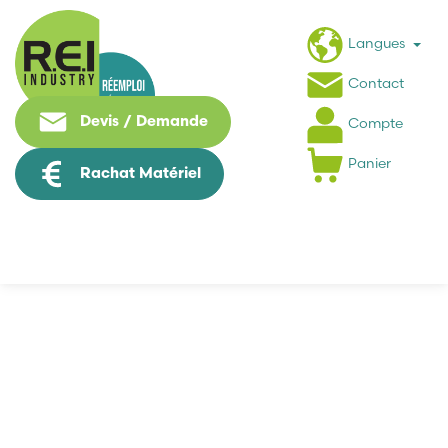
Langues
Contact
Devis / Demande
Compte
Panier
Rachat Matériel
MECABOURG Ain
Industrie’Tours :
immersion au cœur de