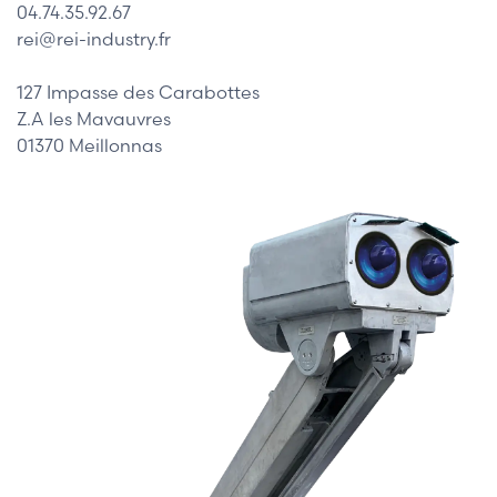
04.74.35.92.67
rei@rei-industry.fr
127 Impasse des Carabottes
Z.A les Mavauvres
01370 Meillonnas