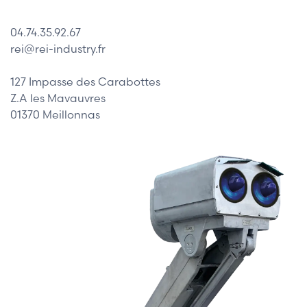
04.74.35.92.67
rei@rei-industry.fr
127 Impasse des Carabottes
Z.A les Mavauvres
01370 Meillonnas