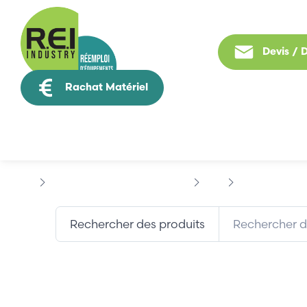
Devis /
Rachat Matériel
Tous nos produit
Puissance / Conversion energie
ABB
AXODYN
AB
Rechercher des produits