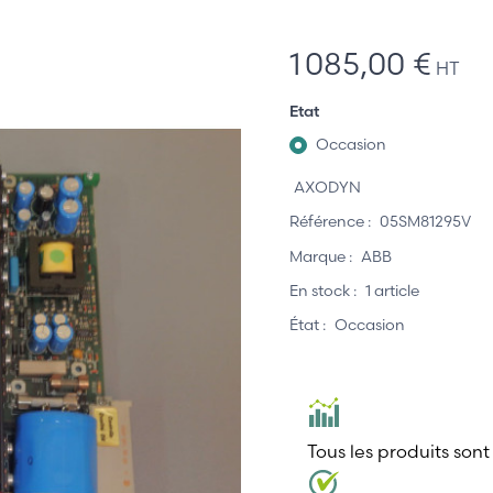
1 085,00 €
HT
Etat
Occasion
AXODYN
Référence :
05SM81295V
Marque :
ABB
En stock :
1 article
État :
Occasion
Tous les produits sont