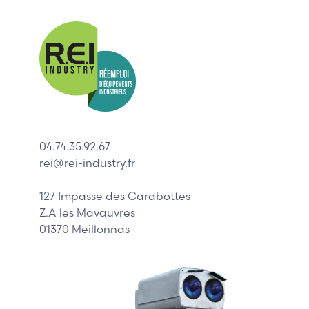
Nos mar
Allen-Bradl
Indramat
ABB
Lenze
Schneider
04.74.35.92.67
Siemens
rei@rei-industry.fr
Philips
DELL
127 Impasse des Carabottes
Z.A les Mavauvres
01370 Meillonnas