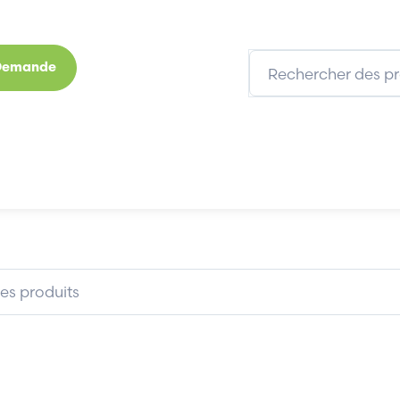
 Demande
s
Marques
Qui sommes-nous
Expertises
B 05SM81295V
ABB 05SM81295V