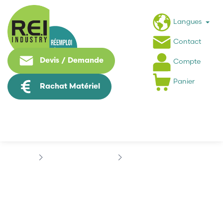
Langues
Contact
Devis / Demande
Compte
Panier
Rachat Matériel
Contrôle Commande
B&R
B&R MCE16A-0
B&R MCE16A-0