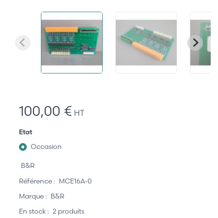
100,00 €
HT
Etat
Occasion
B&R
Référence :
MCE16A-0
Marque :
B&R
En stock :
2 produits