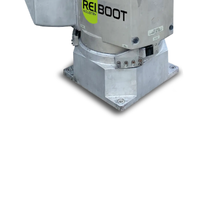
Nos marques
Allen-Bradley
Indramat
ABB
Lenze
Schneider
Siemens