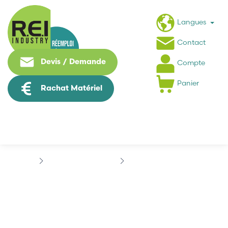
Langues
Contact
Devis / Demande
Compte
Panier
Rachat Matériel
Contrôle Commande
B&R
B&R MCA12C-0
B&R MCA12C-0