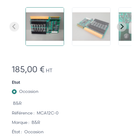
185,00 €
HT
Etat
Occasion
B&R
Référence :
MCA12C-0
Marque :
B&R
État :
Occasion