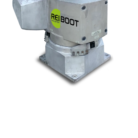
Nos marques
Allen-Bradley
Indramat
ABB
Lenze