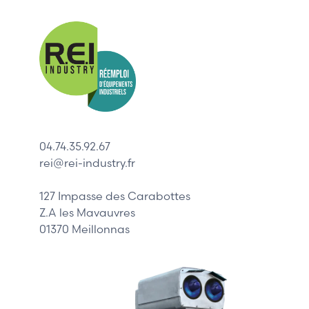
Nos mar
Allen-Bradl
Indramat
ABB
Lenze
Schneider
04.74.35.92.67
Siemens
rei@rei-industry.fr
Philips
DELL
127 Impasse des Carabottes
Z.A les Mavauvres
01370 Meillonnas