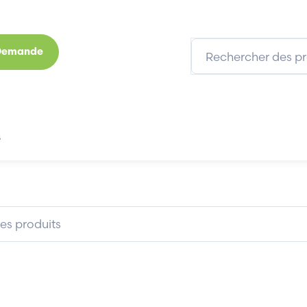
 Demande
s
Marques
Qui sommes-nous
Expertises
BECKHOFF EL1004