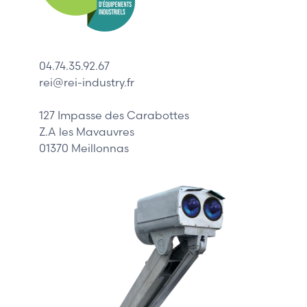
ABB
Lenze
Schneider
04.74.35.92.67
Siemens
rei@rei-industry.fr
Philips
DELL
127 Impasse des Carabottes
Z.A les Mavauvres
01370 Meillonnas