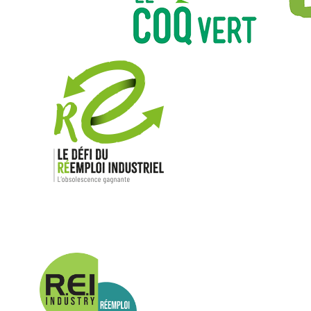
Nos mar
Allen-Bradl
Indramat