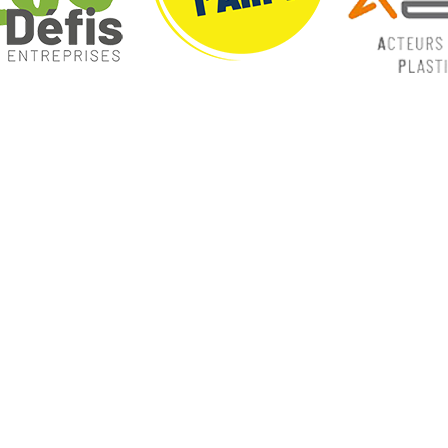
ques
Nos catégories
ey
Contrôle Commande
Hmi / Affichage