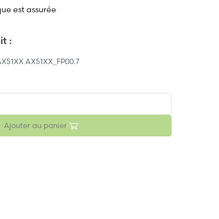
que est assurée
t :
X51XX AX51XX_FP00.7
Ajouter au panier