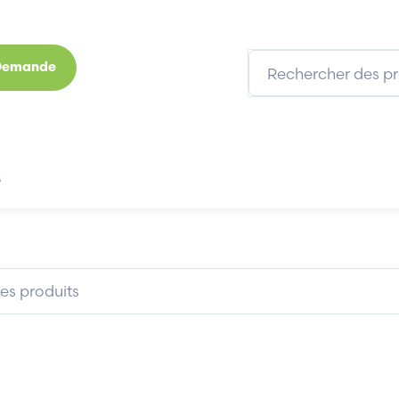
 Demande
s
Marques
Qui sommes-nous
Expertises
BECKHOFF AX51XX_FP00.7