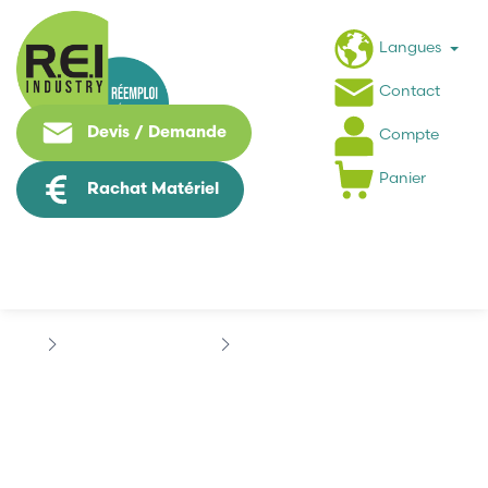
Langues
Contact
Devis / Demande
Compte
Panier
Rachat Matériel
Contrôle Commande
BOSCH
BOSCH EPR601056681
BOSCH EPR601056681