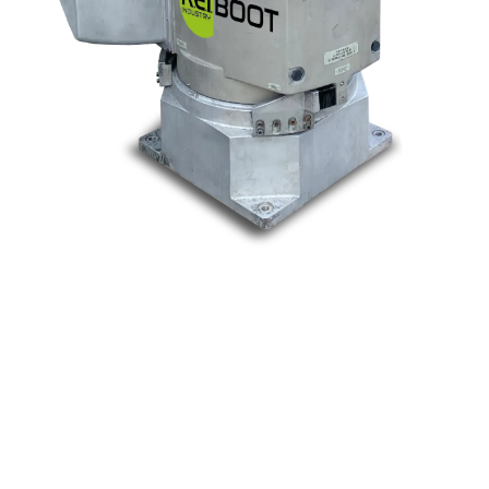
Nos marques
Allen-Bradley
Indramat
ABB
Lenze
Schneider
Siemens