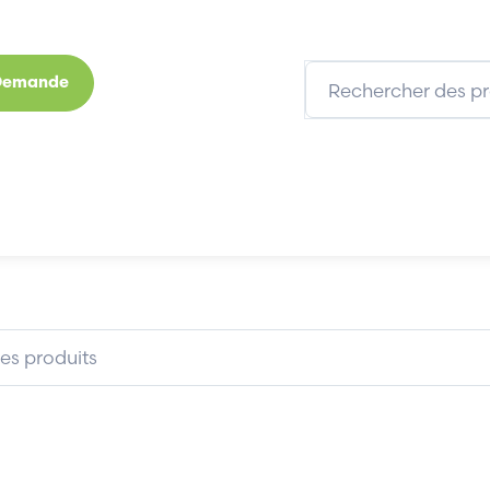
 Demande
s
Marques
Qui sommes-nous
Expertises
CLC- BOX