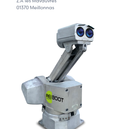
Z.A les Mavauvres
01370 Meillonnas