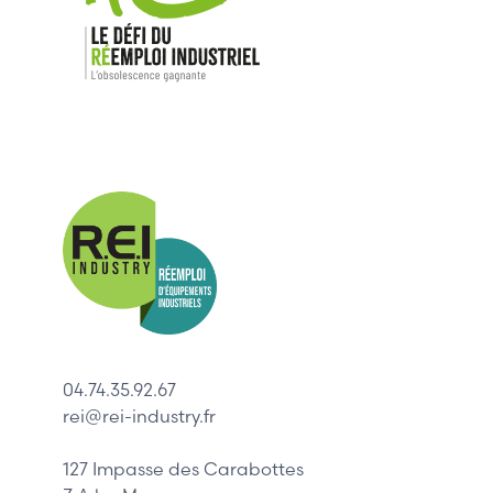
Nos mar
Allen-Bradl
Indramat
ABB
Lenze
Schneider
04.74.35.92.67
Siemens
rei@rei-industry.fr
Philips
DELL
127 Impasse des Carabottes