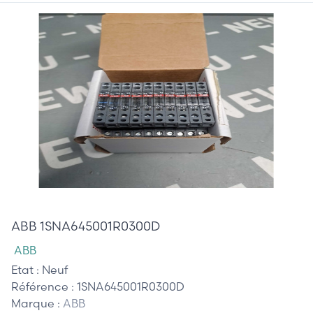
185,00 €
ABB 1SNA645001R0300D
ABB
Etat :
Neuf
Référence :
1SNA645001R0300D
Marque :
ABB