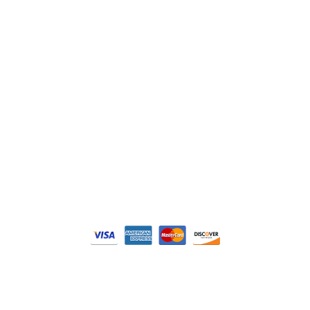
Siemens
Philips
DELL
Nos catégories
Contrôle Commande
Hmi / Affichage
Puissance / Conversion energie
© Tous droits réservés. Réalisé par
N2M Solution