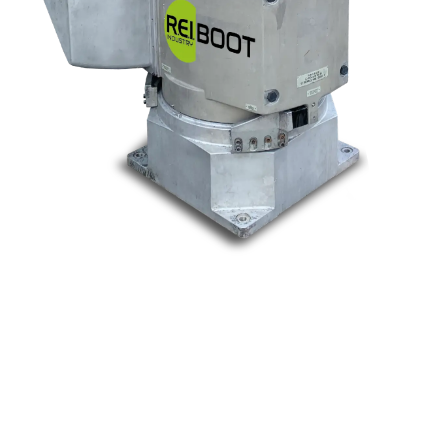
Nos marques
Allen-Bradley
Indramat
ABB
Lenze
Schneider