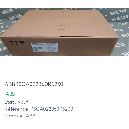
945,00 €
ABB 1SCA022860R6230
ABB
Etat :
Neuf
Référence :
1SCA022860R6230
Marque :
ABB