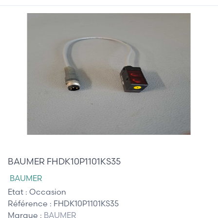
40,00 €
BAUMER FHDK10P1101KS35
BAUMER
Etat :
Occasion
Référence :
FHDK10P1101KS35
Marque :
BAUMER