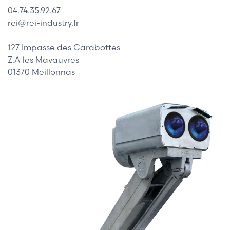
04.74.35.92.67
rei@rei-industry.fr
127 Impasse des Carabottes
Z.A les Mavauvres
01370 Meillonnas