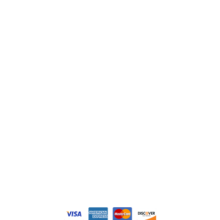
ABB
Lenze
Schneider
Siemens
Philips
DELL
Nos catégories
Contrôle Commande
Hmi / Affichage
Puissance / Conversion energie
© Tous droits réservés. Réalisé par
N2M Solution