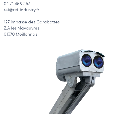
04.74.35.92.67
rei@rei-industry.fr
127 Impasse des Carabottes
Z.A les Mavauvres
01370 Meillonnas