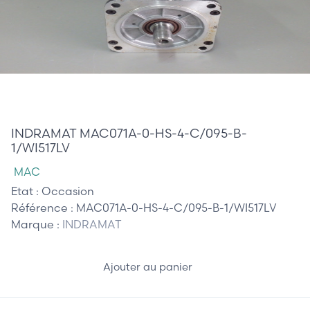
485,00 €
INDRAMAT MAC071A-0-HS-4-C/095-B-
1/WI517LV
MAC
Etat :
Occasion
Référence :
MAC071A-0-HS-4-C/095-B-1/WI517LV
Marque :
INDRAMAT
Ajouter au panier