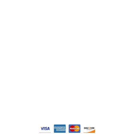
ABB
Lenze
Schneider
Siemens
Philips
DELL
Nos catégories
Contrôle Commande
Hmi / Affichage
Puissance / Conversion energie
© Tous droits réservés. Réalisé par
N2M Solution