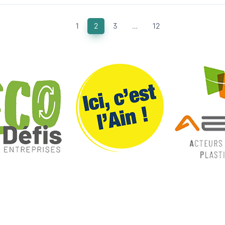
1
2
3
…
12