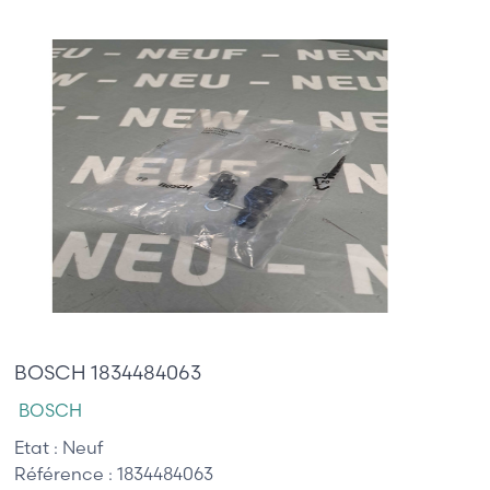
15,00 €
BOSCH 1834484063
BOSCH
Etat :
Neuf
Référence :
1834484063