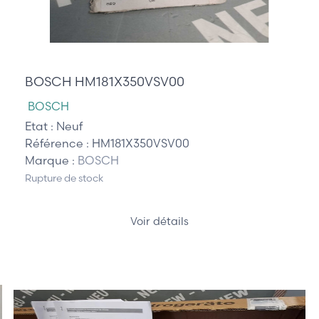
205,00 €
BOSCH HM181X350VSV00
BOSCH
Etat :
Neuf
Référence :
HM181X350VSV00
Marque :
BOSCH
Rupture de stock
Voir détails