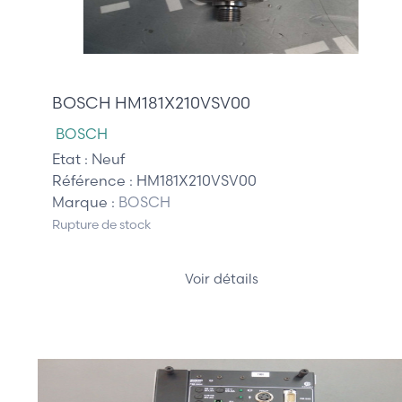
105,00 €
BOSCH HM181X210VSV00
BOSCH
Etat :
Neuf
Référence :
HM181X210VSV00
Marque :
BOSCH
Rupture de stock
Voir détails