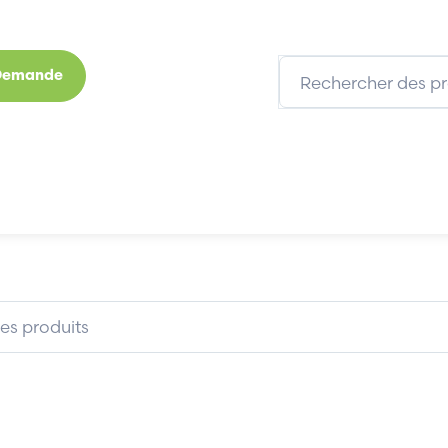
 Demande
s
Marques
Qui sommes-nous
Expertises
BOSCH