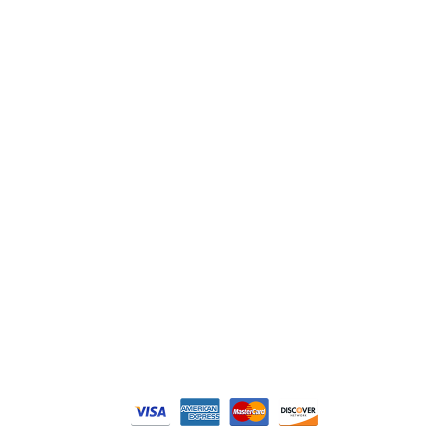
Lenze
Schneider
Siemens
Philips
DELL
Nos catégories
Contrôle Commande
Hmi / Affichage
Puissance / Conversion energie
© Tous droits réservés. Réalisé par
N2M Solution