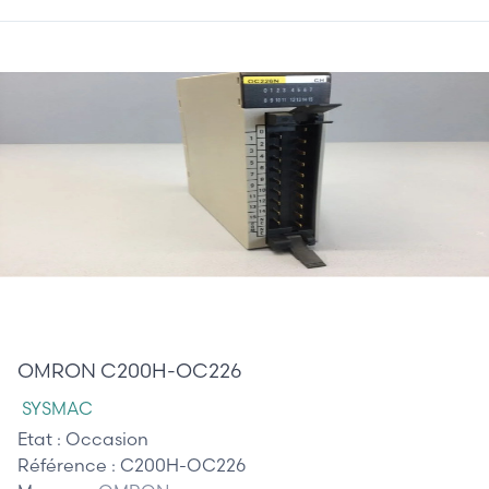
35,00 €
OMRON C200H-OC226
SYSMAC
Etat :
Occasion
Référence :
C200H-OC226