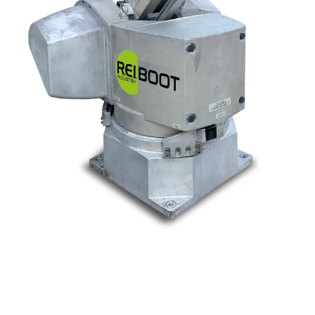
Nos marques
Allen-Bradley
Indramat
ABB