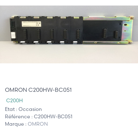
65,00 €
OMRON C200HW-BC051
C200H
Etat :
Occasion
Référence :
C200HW-BC051
Marque :
OMRON