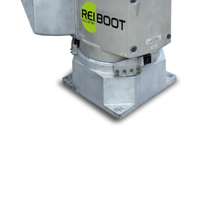
Nos marques
Allen-Bradley
Indramat
ABB
Lenze
Schneider