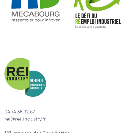
04.74.35.92.67
rei@rei-industry.fr
127 Impasse des Carabottes