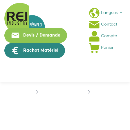
Langues
Contact
Devis / Demande
Compte
Panier
Rachat Matériel
Informatique Industrielle
DELL
DELL MX-02X585-70920
DELL MX-02X585-70920