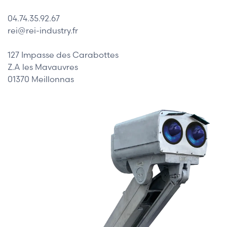
04.74.35.92.67
rei@rei-industry.fr
127 Impasse des Carabottes
Z.A les Mavauvres
01370 Meillonnas