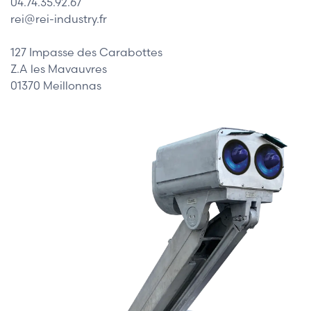
04.74.35.92.67
rei@rei-industry.fr
127 Impasse des Carabottes
Z.A les Mavauvres
01370 Meillonnas