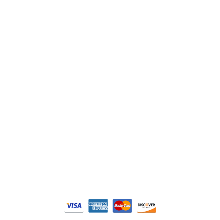
ABB
Lenze
Schneider
Siemens
Philips
DELL
Nos catégories
Contrôle Commande
Hmi / Affichage
Puissance / Conversion energie
© Tous droits réservés. Réalisé par
N2M Solution