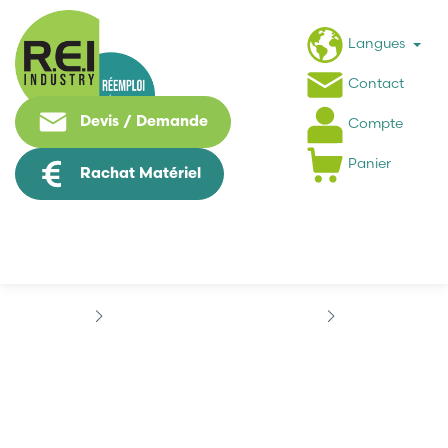
Langues
Contact
Devis / Demande
Compte
Panier
Rachat Matériel
Machine Speciale / Carte Metier
KUKA
KUKA 00-179-146
KUKA 00-179-146