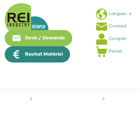
Langues
Contact
Devis / Demande
Compte
Panier
Rachat Matériel
Machine Speciale / Carte Metier
KUKA
KUKA 00-169-213
KUKA 00-169-213