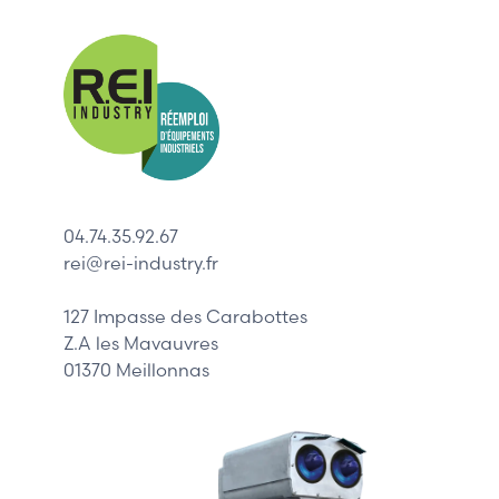
Nos mar
Allen-Bradl
Indramat
ABB
Lenze
Schneider
04.74.35.92.67
Siemens
rei@rei-industry.fr
Philips
DELL
127 Impasse des Carabottes
Z.A les Mavauvres
01370 Meillonnas