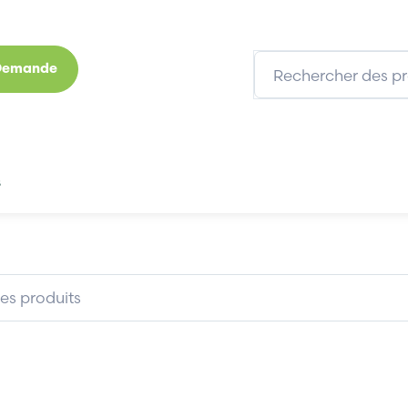
 Demande
s
Marques
Qui sommes-nous
Expertises
.306
KUKA 00.113.306